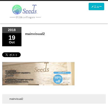
メニュー
2018
mainvisual2
19
Oct
mainvisual2