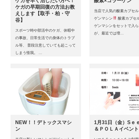
ケガを早く治したい方へ！
酸素×コラーゲン
ケガの早期回復の方法お教
当店で人気の酸素カプセル
えします【取手・柏・守
ゲンマシン
酸素カプセ
谷】
ゲンマシンをセットで入ら
スポーツ時や部活中のケガ、休暇中
が、最近では増…
の事故、日常生活での身体のトラブ
ル等、 普段注意していても起こって
しまう怪我。 …
NEW！！デトックスマシ
1月31日（金）Sｅ
ン
＆ＰＯＬＡイベント