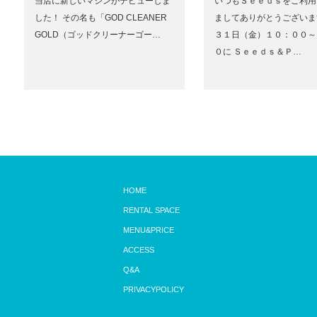
当店に新しいマシンがデビューしま
いつもＳｅｅｄｓをご利用
した！ その名も「GOD CLEANER
ましてありがとうございま
GOLD（ゴッドクリーナーゴー…
３１日（金）１０：００～
０に Ｓｅｅｄｓ＆Ｐ…
HOME
RENTAL SPACE
MENU&PRICE
ACCESS
Q&A
PRIVACYPOLICY