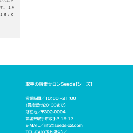
いただき
す。 １月
１６：０