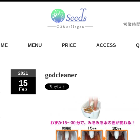
OME
MENU
PRICE
ACCESS
Q
2021
godcleaner
15
Feb