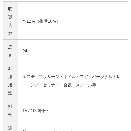
収
容
〜12名（推奨10名）
人
数
広
24㎡
さ
利
用
エステ・マッサージ・ネイル・ヨガ・パーソナルトレ
用
ーニング・セミナー・会議・スクール等
途
料
1h / 1000円〜
金
設