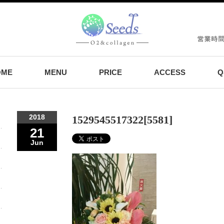
OME
MENU
PRICE
ACCESS
Q
2018
1529545517322[5581]
21
Jun